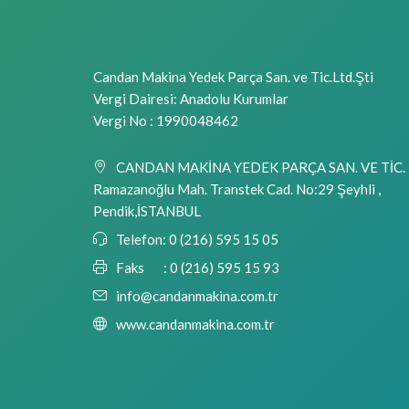
Candan Makina Yedek Parça San. ve Tic.Ltd.Şti
Vergi Dairesi: Anadolu Kurumlar
Vergi No : 1990048462
CANDAN MAKİNA YEDEK PARÇA SAN. VE TİC. 
Ramazanoğlu Mah. Transtek Cad. No:29 Şeyhli ,
Pendik,İSTANBUL
Telefon:
0 (216) 595 15 05
Faks :
0 (216) 595 15 93
info@candanmakina.com.tr
www.candanmakina.com.tr