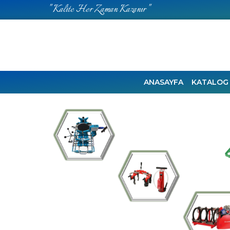
" Kalite Her Zaman Kazanır "
ANASAYFA
KATALOG