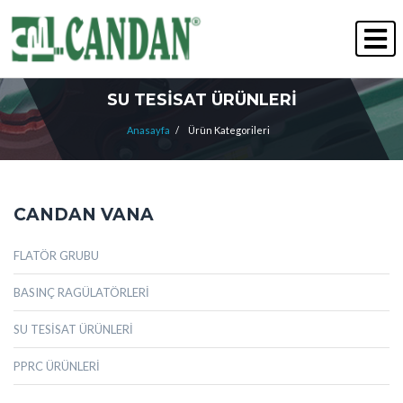
" Kalite Her Zaman Kazanır "
İNSAN KAYNAKLARI
SU TESİSAT ÜRÜNLERİ
Anasayfa
/
Ürün Kategorileri
CANDAN VANA
FLATÖR GRUBU
BASINÇ RAGÜLATÖRLERİ
SU TESİSAT ÜRÜNLERİ
PPRC ÜRÜNLERİ