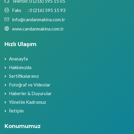
Telefon:
0 (216) 595 15 05
Faks :
0 (216) 595 15 93
info@candanmakina.com.tr
www.candanmakina.com.tr
Hızlı Ulaşım
Anasayfa
Hakkımızda
Sertifikalarımız
Fotoğraf ve Videolar
Haberler & Duyurular
Yönetim Kadromuz
İletişim
Konumumuz