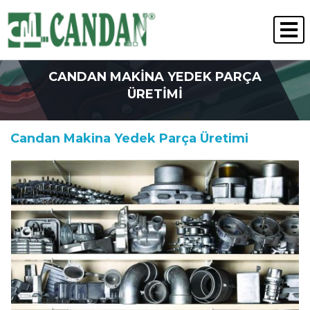
" Kalite Her Zaman Kazanır "
İNSAN KAYNAKLARI
CANDAN MAKINA YEDEK PARÇA
ÜRETIMI
Candan Makina Yedek Parça Üretimi