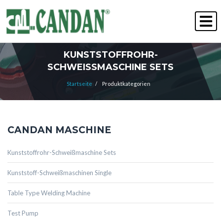
" Qualität gewinnt immer "
PERSONALWESEN
KUNSTSTOFFROHR-
SCHWEISSMASCHINE SETS
Startseite
/
Produktkategorien
CANDAN MASCHINE
Kunststoffrohr-Schweißmaschine Sets
Kunststoff-Schweißmaschinen Single
Table Type Welding Machine
Test Pump