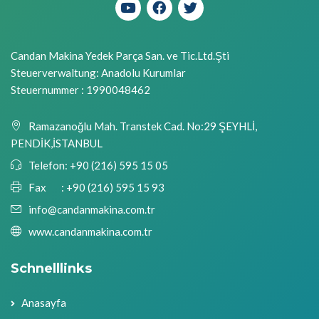
Candan Makina Yedek Parça San. ve Tic.Ltd.Şti
Steuerverwaltung: Anadolu Kurumlar
Steuernummer : 1990048462
Ramazanoğlu Mah. Transtek Cad. No:29 ŞEYHLİ,
PENDİK,İSTANBUL
Telefon:
+90 (216) 595 15 05
Fax :
+90 (216) 595 15 93
info@candanmakina.com.tr
www.candanmakina.com.tr
Schnelllinks
Anasayfa