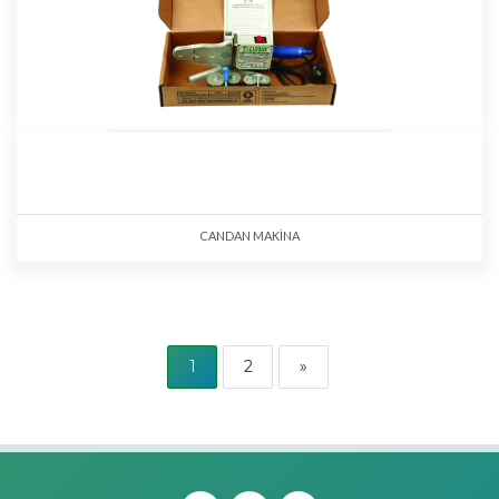
CANDAN MAKİNA
1
2
»