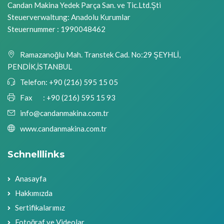
Candan Makina Yedek Parça San. ve Tic.Ltd.Şti
Steuerverwaltung: Anadolu Kurumlar
Steuernummer : 1990048462
Ramazanoğlu Mah. Transtek Cad. No:29 ŞEYHLİ,
PENDİK,İSTANBUL
Telefon:
+90 (216) 595 15 05
Fax :
+90 (216) 595 15 93
info@candanmakina.com.tr
www.candanmakina.com.tr
Schnelllinks
Anasayfa
Hakkımızda
Sertifikalarımız
Fotoğraf ve Videolar