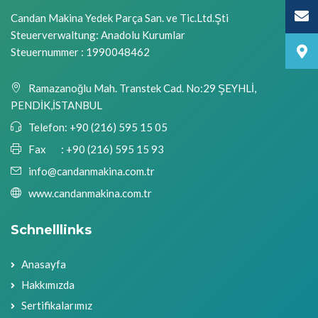
Candan Makina Yedek Parça San. ve Tic.Ltd.Şti
Steuerverwaltung: Anadolu Kurumlar
Steuernummer : 1990048462
Ramazanoğlu Mah. Transtek Cad. No:29 ŞEYHLİ,
PENDİK,İSTANBUL
Telefon:
+90 (216) 595 15 05
Fax :
+90 (216) 595 15 93
info@candanmakina.com.tr
www.candanmakina.com.tr
Schnelllinks
Anasayfa
Hakkımızda
Sertifikalarımız